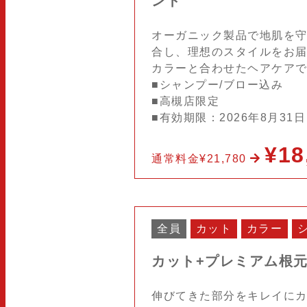
ント
オーガニック製品で地肌を
合し、理想のスタイルをお
カラーと合わせたヘアケア
■シャンプー/ブロー込み
■高槻店限定
■有効期限：2026年8月31
¥18
通常料金¥21,780
全員
カット
カラー
カット+プレミアム根
伸びてきた部分をキレイにカ