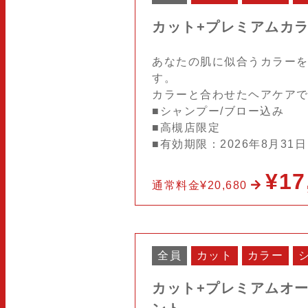
カット+プレミアムカ
あなたの肌に似合うカラー
す。
カラーと合わせたヘアケア
■シャンプー/ブロー込み
■高槻店限定
■有効期限：2026年8月31
¥17
通常料金¥20,680
全員
カット
カラー
カット+プレミアムオ