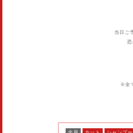
当日ご
恐
※全
全員
カット
シャンプー