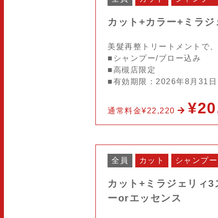
カット+カラー+ミラ
美髮再整トリートメントで
■シャンプー/ブロー込み
■高槻店限定
■有効期限：2026年8月31
¥20
通常料金¥22,220
全員
カット
シャンプー
カット+ミラジェリィ3
ーorエッセンス