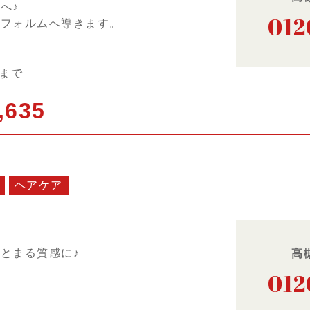
へ♪
012
いフォルムへ導きます。
日まで
,635
ヘアケア
とまる質感に♪
高
012