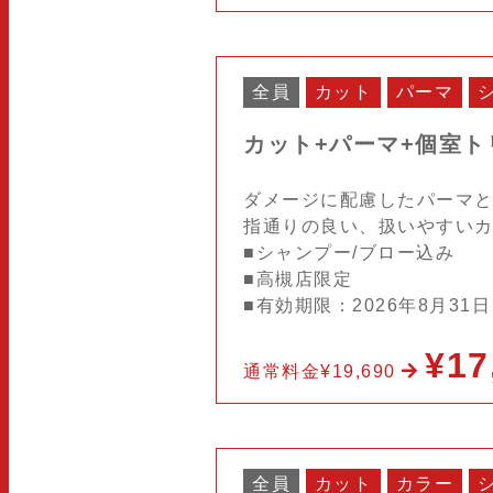
全員
カット
パーマ
カット+パーマ+個室ト
ダメージに配慮したパーマ
指通りの良い、扱いやすい
■シャンプー/ブロー込み
■高槻店限定
■有効期限：2026年8月31
¥17
通常料金¥19,690
全員
カット
カラー