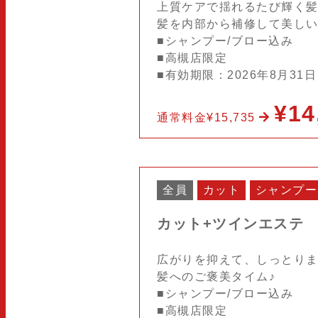
上質ケアで揺れるたび輝く髪
髪を内部から補修して美し
■シャンプー/ブロー込み
■高槻店限定
■有効期限：2026年8月31
¥14
通常料金¥15,735
全員
カット
シャンプー
カット+ツインエステ
広がりを抑えて、しっとりま
髪へのご褒美タイム♪
■シャンプー/ブロー込み
■高槻店限定